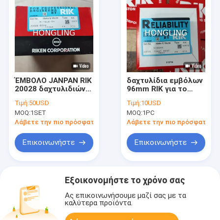
ΈΜΒΟΛΟ JANPAN RIK
δαχτυλίδια εμβόλων
20028 δαχτυλιδιών
96mm RIK για το
εμβόλων 6D14T
σύνολο δαχτυλιδιών
Τιμή:
50USD
Τιμή:
10USD
ME999952 RIK
εμβόλων της Nissan
MOQ:
1SET
MOQ:
1PC
Td42 αγγελία-3
No.12033-06j10
Λάβετε την πιο πρόσφατη τιμή
Λάβετε την πιο πρόσφατη τι
Επικοινωνήστε
Επικοινωνήστε
Εξοικονομήστε το χρόνο σας
Ας επικοινωνήσουμε μαζί σας με τα
καλύτερα προϊόντα.