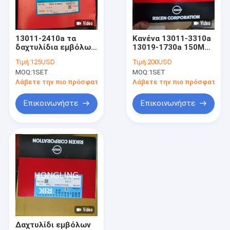
Γύρος εργοστασίων
Ποιοτικός έλεγχος
13011-2410a τα
Κανένα 13011-3310a
δαχτυλίδια εμβόλων
13019-1730a 150MM
μας ελάτε σε επαφή με
diesel ισχύουν για τη
δαχτυλίδια εμβόλων
Τιμή:
125USD
Τιμή:
200USD
μηχανή Rik 15465
RIK F21c Ιαπωνία Rik
MOQ:
1SET
MOQ:
1SET
Hino K13c
15220
Ζητήστε ένα απόσπασμα
Λάβετε την πιο πρόσφατη τιμή
Λάβετε την πιο πρόσφατη τι
Επικοινωνήστε
Επικοινωνήστε
Δαχτυλίδια εμβόλων RIK
NPR δαχτυλίδια εμβόλων
TP δαχτυλίδια εμβόλων
NDC ρουλεμάν μηχανών
Ρουλεμάν μηχανών TAIHO
Δαχτυλίδι εμβόλων