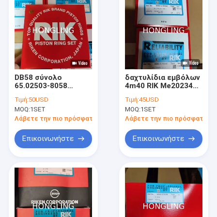
DB58 σύνολο
δαχτυλίδια εμβόλων
65.02503-8058
4m40 RIK Me202342
δαχτυλιδιών
Me202380 για τον
Τιμή:
50USD
Τιμή:
45USD
εμβόλων για Doosan
εκσκαφέα Ιαπωνία
MOQ:
1SET
MOQ:
1SET
DB58T DB58TI
Rik 20975 20661
DB58TIS
Λάβετε την πιο πρόσφατη τιμή
Λάβετε την πιο πρόσφατη τι
Επικοινωνήστε
Επικοινωνήστε
Σπίτι
Προϊόντα
Περίπου εμείς