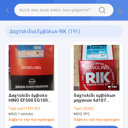
Δαχτυλίδια Εμβόλων RIK
(191)
Δαχτυλίδι έμβολο
δαχτυλίδι εμβόλων
HINO EF500 EG100
μηχανών 6d107
RIK
Qsb6.7 5482362
Τιμή:
usd+110+SET
Τιμή:
10USD
4955169 3971297
MOQ:
1 σύνολο
MOQ:
1PC
Λάβετε την πιο πρόσφατη τιμή
Λάβετε την πιο πρόσφατη τι