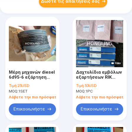
Δώστε τις απαιτήσεις σας
Μέρη μηχανών diesel
Δαχτυλίδια εμβόλων
6d95-6 εξάρτηση
εξαρτήσεων RIK
6209-31-2400
σκαφών της γραμμής
Τιμή:
25USD
Τιμή:
50USD
δαχτυλιδιών
κυλίνδρων
MOQ:
1SET
MOQ:
1PC
εμβόλων μηχανών
TAD1631G
pc200-6 εκσκαφέων
TAD1631GE 3837146
Λάβετε την πιο πρόσφατη τιμή
Λάβετε την πιο πρόσφατη τι
Mahle 03816vo
Επικοινωνήστε
Επικοινωνήστε