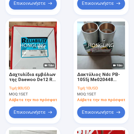
Επικοινωνήστε
Επικοινωνήστε
Δαχτυλίδια εμβόλων
Δακτύλιος Ndc PB-
της Daewoo De12 RIK
1055j Me020448
Rik Ιαπωνία 40200 για
32x35x37 καρφιτσών
Τιμή:
80USD
Τιμή:
10USD
τον εκσκαφέα της
εμβόλων μερών
MOQ:
1SET
MOQ:
1SET
Daewoo
μηχανών diesel 6ds7
Λάβετε την πιο πρόσφατη τιμή
Λάβετε την πιο πρόσφατη τι
Επικοινωνήστε
Επικοινωνήστε