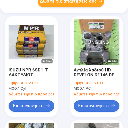
Δώστε τις απαιτήσεις σας
ISUZU NPR 6SD1-T
Αντλία λαδιού HD
ΔΑΚΤΥΛΙΟΣ
DEVELON D1146 DE08
ΕΜΒΟΛΟΥ
400915-00022B
Τιμή:
USD + 20.00
Τιμή:
USD + 60.00
YDI10194ZZ 1-12121-
MOQ:
1 Cyl
MOQ:
1 PC
119-2 120mm
Λάβετε την πιο πρόσφατη τιμή
Λάβετε την πιο πρόσφατη τι
Επικοινωνήστε
Επικοινωνήστε