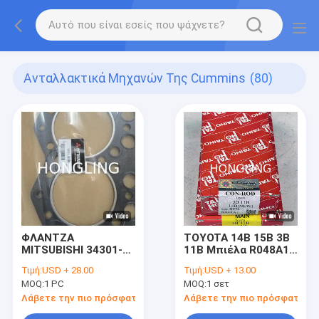
Ανταλλακτικά Μηχανών Της Cummins
(80)
ΦΛΑΝΤΖΑ
TOYOTA 14B 15B 3B
MITSUBISHI 34301-
11B Μπιέλα R048A1
10200 JAPAN S6K
13041-58032 13041-
Τιμή:
USD + 28.00
Τιμή:
USD + 13.00
58031 13041-58020
MOQ:
1 PC
MOQ:
1 σετ
13041-56040
Λάβετε την πιο πρόσφατη τιμή
Λάβετε την πιο πρόσφατη τι