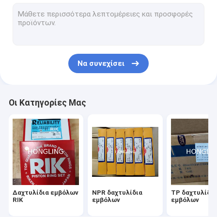
Ρουλεμάν μηχανών DAIDO
Βαριά ανταλλακτικά βιομηχανιών της Mitsubishi
Ανταλλακτικά μηχανών της Cummins
Να συνεχίσει
Γνήσια ανταλλακτικά της Nissan
Μέρη μηχανών diesel Hino
Οι Κατηγορίες Μας
Μέρη μηχανών εκσκαφέων Isuzu
Μέρη μηχανών της Mitsubishi Fuso
Μέρη μηχανών εκσκαφέων της KOMATSU
Παρεμβύσματα ελαίου NOK
Δαχτυλίδια εμβόλων
NPR δαχτυλίδια
TP δαχτυλίδι
Βαλβίδα μηχανών του Φούτζι
RIK
εμβόλων
εμβόλων