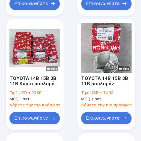
Επικοινωνήστε
Επικοινωνήστε
TOYOTA 14B 15B 3B
TOYOTA 14B 15B 3B
11B Κύριο ρουλεμάν
11B ρουλεμάν
M040A 11701-56021
εκκεντροφόρου
Τιμή:
USD + 20.00
Τιμή:
USD + 14.00
11701-56020 11701-
C048L 11802-56030
MOQ:
1 σετ
MOQ:
1 σετ
56010
Λάβετε την πιο πρόσφατη τιμή
Λάβετε την πιο πρόσφατη τι
Επικοινωνήστε
Επικοινωνήστε