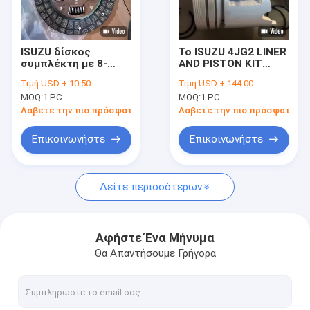
Γύρος εργοστασίων
Ποιοτικός έλεγχος
ISUZU δίσκος
Το ISUZU 4JG2 LINER
συμπλέκτη με 8-
AND PISTON KIT
μας ελάτε σε επαφή με
94172-065-0
8971767020
Τιμή:
USD + 10.50
Τιμή:
USD + 144.00
Διαμέτρου: 240 mm
8971766180
MOQ:
1 PC
MOQ:
1 PC
9,5 ίντσες, 24 δόντια
8971479840
Ζητήστε ένα απόσπασμα
Λάβετε την πιο πρόσφατη τιμή
Λάβετε την πιο πρόσφατη τι
Επικοινωνήστε
Επικοινωνήστε
Δαχτυλίδια εμβόλων RIK
Δείτε περισσότερων
NPR δαχτυλίδια εμβόλων
TP δαχτυλίδια εμβόλων
Αφήστε Ένα Μήνυμα
Θα Απαντήσουμε Γρήγορα
NDC ρουλεμάν μηχανών
Ρουλεμάν μηχανών TAIHO