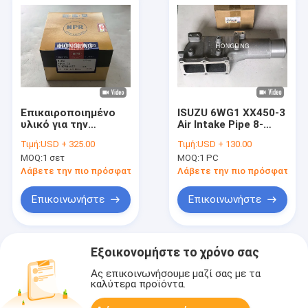
Επικαιροποιημένο
ISUZU 6WG1 XX450-3
υλικό για την
Air Intake Pipe 8-
κατασκευή υλικών
98030348-0
Τιμή:
USD + 325.00
Τιμή:
USD + 130.00
για την κατασκευή
MOQ:
1 σετ
MOQ:
1 PC
υλικών για την
κατασκευή υλικών
Λάβετε την πιο πρόσφατη τιμή
Λάβετε την πιο πρόσφατη τι
για την κατασκευή
υλικών για την
Επικοινωνήστε
Επικοινωνήστε
κατασκευή υλικών
για την κατασκευή
υλικών για την
κατασκευή υλικών
Εξοικονομήστε το χρόνο σας
για την κατασκευή
υλικών
Ας επικοινωνήσουμε μαζί σας με τα
καλύτερα προϊόντα.