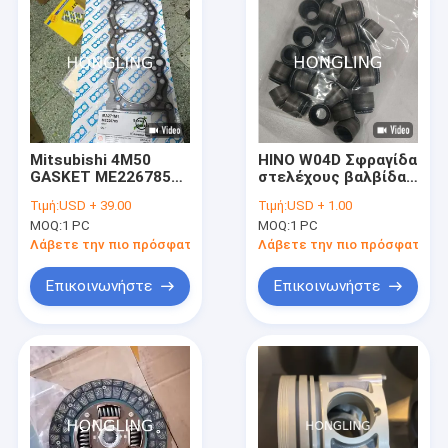
Mitsubishi 4M50
HINO W04D Σφραγίδα
GASKET ME226785
στελέχους βαλβίδας
SANWA
13719-1020
Τιμή:
USD + 39.00
Τιμή:
USD + 1.00
MOQ:
1 PC
MOQ:
1 PC
Λάβετε την πιο πρόσφατη τιμή
Λάβετε την πιο πρόσφατη τι
Επικοινωνήστε
Επικοινωνήστε
Σπίτι
Προϊόντα
Περίπου εμείς