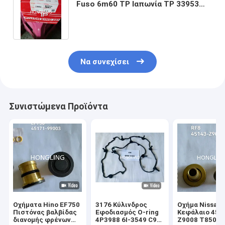
Fuso 6m60 TP Ιαπωνία TP 33953
ME993947 ME993948 ME993950
Να συνεχίσει
Συνιστώμενα Προϊόντα
Οχήματα Hino EF750
3176 Κύλινδρος
Οχήμα Nissan 
Πιστόνας βαλβίδας
Εφοδιασμός O-ring
Κεφάλαιο 451
διανομής φρένων
4P3988 6I-3549 C9
Z9008 T850 6