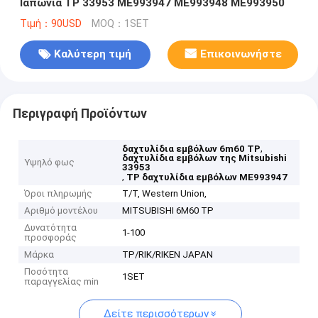
Ιαπωνία TP 33953 ME993947 ME993948 ME993950
Τιμή：90USD
MOQ：1SET
Καλύτερη τιμή
Επικοινωνήστε
Περιγραφή Προϊόντων
,
δαχτυλίδια εμβόλων 6m60 TP
δαχτυλίδια εμβόλων της Mitsubishi
Υψηλό φως
33953
,
TP δαχτυλίδια εμβόλων ME993947
Όροι πληρωμής
T/T, Western Union,
Αριθμό μοντέλου
MITSUBISHI 6M60 TP
Δυνατότητα
1-100
προσφοράς
Μάρκα
TP/RIK/RIKEN JAPAN
Ποσότητα
1SET
παραγγελίας min
Δείτε περισσότερων