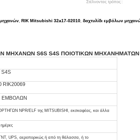
Στέλνοντας τρόπος::
 μηχανών
RIK Mitsubishi 32a17-02010
δαχτυλίδι εμβόλων μηχαν
,
,
ΩΝ ΜΗΧΑΝΩΝ S6S S4S ΠΟΙΟΤΙΚΩΝ ΜΗΧΑΝΗΜΑΤΩΝ 3
 S4S
0 RIK20069
Ι ΕΜΒΟΛΩΝ
ΡΤΗΓΩΝ NPR/ELF της MITSUBISHI, εκσκαφέας, και άλλα
 ημέρες
TNT, UPS, αεροπορικώς ή από τη θάλασσα, ή το