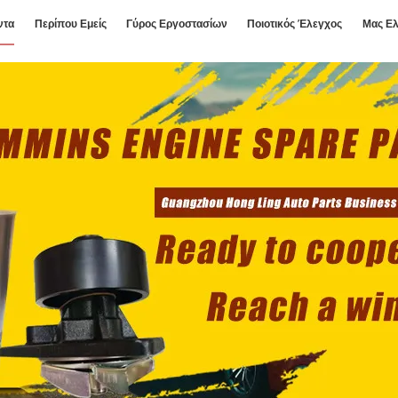
ντα
Περίπου Εμείς
Γύρος Εργοστασίων
Ποιοτικός Έλεγχος
Μας Ελ