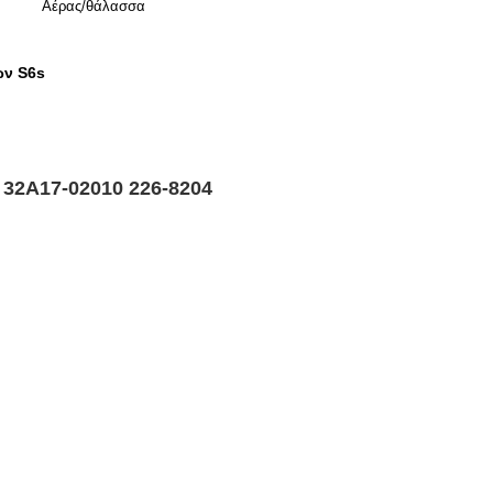
Αέρας/θάλασσα
ών S6s
2A17-02010 226-8204