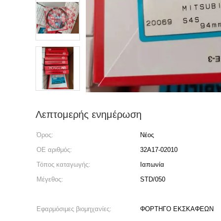
Λεπτομερής ενημέρωση
Όρος:
Νέος
OE αριθμός:
32A17-02010
Τόπος καταγωγής:
Ιαπωνία
Μέγεθος:
STD/050
Εφαρμόσιμες βιομηχανίες:
ΦΟΡΤΗΓΟ ΕΚΣΚΑΦΕΩΝ