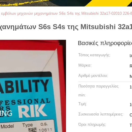
ι εμβόλων μηχανών μηχανημάτων S6s S4s της Mitsubishi 32a17-02010 226-
ανημάτων S6s S4s της Mitsubishi 32a1
Βασικές πληροφορίε
Τόπος καταγωγής:
Ι
Μάρκα:
R
Αριθμό μοντέλου:
M
Ποσότητα παραγγελίας
1
min:
Τιμή:
Συσκευασία λεπτομέρειες:
Ο
Όροι πληρωμής:
T