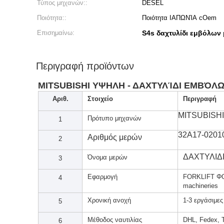
Τύπος μηχανών::
DESEL
Ποιότητα::
Ποιότητα ΙΑΠΩΝΊΑ cOem
Επισημαίνω:
S4s δαχτυλίδι εμβόλων
Περιγραφή προϊόντων
MITSUBISHI ΥΨΗΛΗ - ΔΑΧΤΥΛΊΔΙ ΕΜΒΌΛ
Αριθ.
Στοιχείο
Περιγραφή
MITSUBISHI
Πρότυπο μηχανών
1
32A17-0201
Αριθμός μερών
2
ΔΑΧΤΥΛΙΔ
Όνομα μερών
3
Εφαρμογή
FORKLIFT ΦΟ
4
machineries
Χρονική ανοχή
1-3 εργάσιμες
5
Μέθοδος ναυτιλίας
DHL, Fedex, 
6