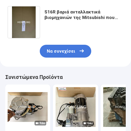
S16R βαριά ανταλλακτικά
βιομηχανιών της Mitsubishi που
εξετάζουν το σύνολο 37894-80164
στολισμάτων
Να συνεχίσει
Συνιστώμενα Προϊόντα