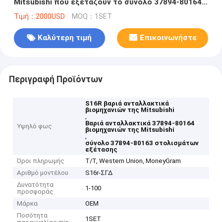
Mitsubishi που εξετάζουν το σύνολο 37894-80164
στολισμάτων
Τιμή：2000USD
MOQ：1SET
Καλύτερη τιμή
Επικοινωνήστε
Περιγραφή Προϊόντων
S16R βαριά ανταλλακτικά
βιομηχανιών της Mitsubishi
,
Βαριά ανταλλακτικά 37894-80164
Υψηλό φως
βιομηχανιών της Mitsubishi
,
σύνολο 37894-80163 στολισμάτων
εξέτασης
Όροι πληρωμής
T/T, Western Union, MoneyGram
Αριθμό μοντέλου
S16r-ΣΓΔ
Δυνατότητα
1-100
προσφοράς
Μάρκα
OEM
Ποσότητα
1SET