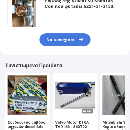
Ράβδος της KOMATSU Sa6d108
Con που φυτεύει 6221-31-3130
Ιαπωνία Ndc PB-2621j με θάμνους
Να συνεχίσει
Συνιστώμενα Προϊόντα
Συνδέοντας ράβδος
Volvo Motor D16A
Mitsubishi S1
μηχανών diesel S6d
TAD1631 863702
Κύριο ελαστικ