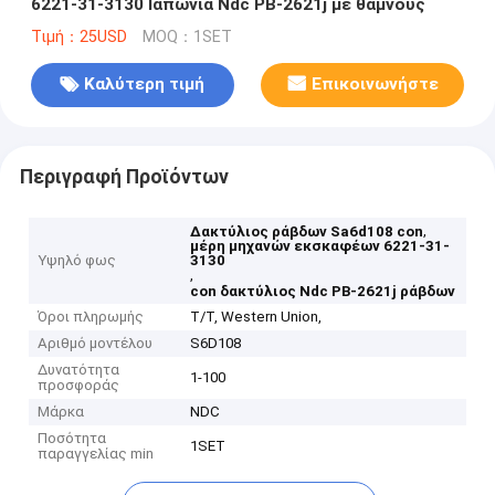
6221-31-3130 Ιαπωνία Ndc PB-2621j με θάμνους
Τιμή：25USD
MOQ：1SET
Καλύτερη τιμή
Επικοινωνήστε
Περιγραφή Προϊόντων
,
Δακτύλιος ράβδων Sa6d108 con
μέρη μηχανών εκσκαφέων 6221-31-
Υψηλό φως
3130
,
con δακτύλιος Ndc PB-2621j ράβδων
Όροι πληρωμής
T/T, Western Union,
Αριθμό μοντέλου
S6D108
Δυνατότητα
1-100
προσφοράς
Μάρκα
NDC
Ποσότητα
1SET
παραγγελίας min