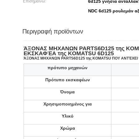
Επισημαίνω:
6d125 γνήσια ανταλλακτ
NDC 6d125 ρουλεμάν α
Περιγραφή προϊόντων
ΆΞΟΝΑΣ ΜΗΧΑΝΩΝ PARTS6D125 της KOMATSU
ΕΚΣΚΑΦΈΑ της KOMATSU 6D125
ΆΞΟΝΑΣ ΜΗΧΑΝΩΝ PARTS6D125 της KOMATSU ΠΟΥ ΑΝΤΈΧΕΙ την Ι
πρότυπο μηχανών
Πρότυπο εκσκαφέων
Όνομα
Χρησιμοποιημένος για
Υλικό
Χρώμα