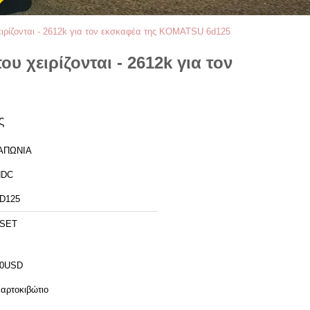
ειρίζονται - 2612k για τον εκσκαφέα της KOMATSU 6d125
υ χειρίζονται - 2612k για τον
ς
ΑΠΩΝΙΑ
NDC
D125
1SET
30USD
αρτοκιβώτιο