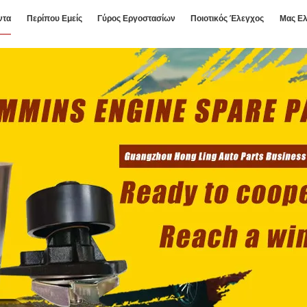
ντα
Περίπου Εμείς
Γύρος Εργοστασίων
Ποιοτικός Έλεγχος
Μας Ελ