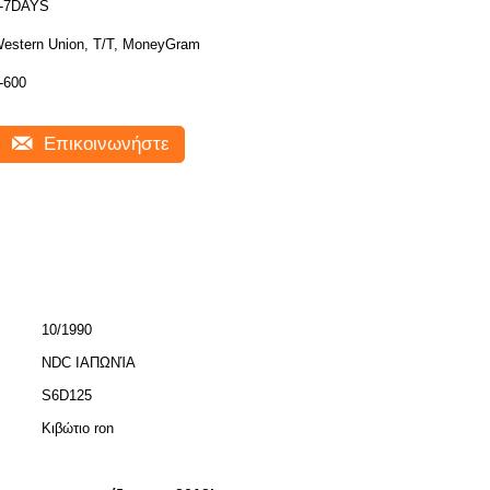
-7DAYS
estern Union, T/T, MoneyGram
-600
Επικοινωνήστε
10/1990
NDC ΙΑΠΩΝΊΑ
S6D125
Κιβώτιο ron