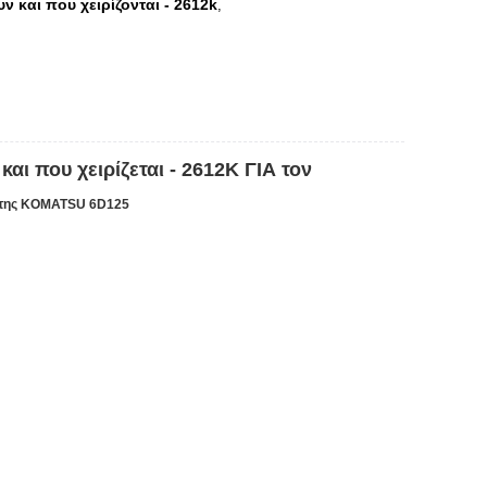
 και που χειρίζονται - 2612k
,
που χειρίζεται - 2612K ΓΙΑ τον
 της KOMATSU 6D125