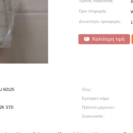
Χρόνος παράδοσης:
4
Όροι πληρωμής:
W
Δυνατότητα προσφοράς:
1
Καλύτερη τιμή
U 6D125
Έτος::
Εμπορικό σήμα:
612K STD
Πρότυπο μηχανών::
Συσκευασία::