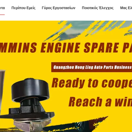
ντα
Περίπου Εμείς
Γύρος Εργοστασίων
Ποιοτικός Έλεγχος
Μας Ελ