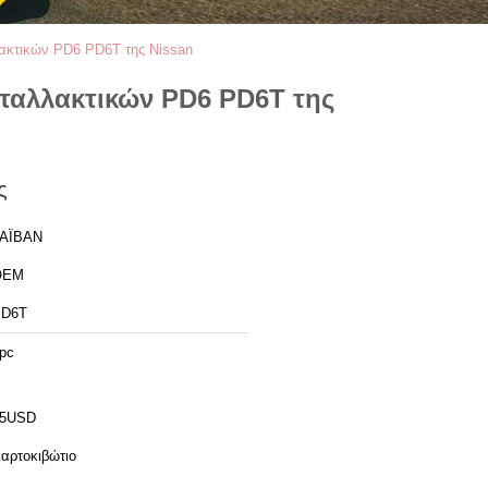
λακτικών PD6 PD6T της Nissan
νταλλακτικών PD6 PD6T της
ς
ΑΪΒΑΝ
OEM
PD6T
pc
25USD
αρτοκιβώτιο