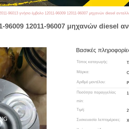
2011-96013 γνήσιο έμβολο 12011-96009 12011-96007 μηχανών diesel ανταλ
1-96009 12011-96007 μηχανών diesel α
Βασικές πληροφορίε
Τόπος καταγωγής:
Τ
Μάρκα:
Αριθμό μοντέλου:
Ποσότητα παραγγελίας
1
min:
Τιμή:
Συσκευασία λεπτομέρειες:
Χ