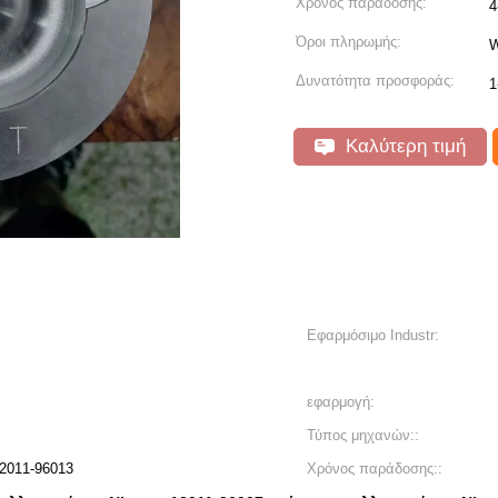
Χρόνος παράδοσης:
4
Όροι πληρωμής:
W
Δυνατότητα προσφοράς:
1
Καλύτερη τιμή
Εφαρμόσιμο Industr:
εφαρμογή:
Τύπος μηχανών::
12011-96013
Χρόνος παράδοσης::