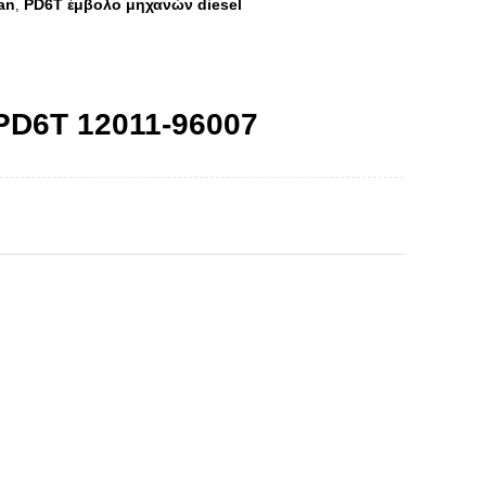
an
PD6T έμβολο μηχανών diesel
,
D6T 12011-96007