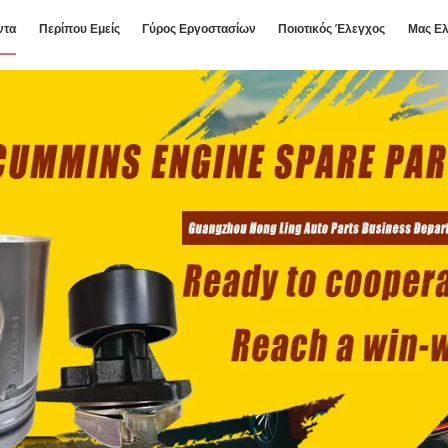
ντα
Περίπου Εμείς
Γύρος Εργοστασίων
Ποιοτικός Έλεγχος
Μας Ελ