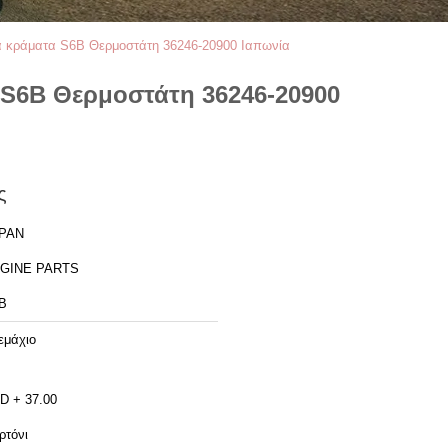
ικά κράματα S6B Θερμοστάτη 36246-20900 Ιαπωνία
α S6B Θερμοστάτη 36246-20900
ς
PAN
GINE PARTS
B
εμάχιο
D + 37.00
ρτόνι