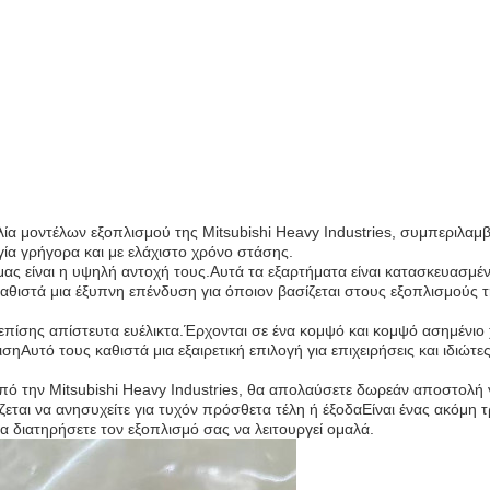
ικιλία μοντέλων εξοπλισμού της Mitsubishi Heavy Industries, συμπεριλ
γία γρήγορα και με ελάχιστο χρόνο στάσης.
ς είναι η υψηλή αντοχή τους.Αυτά τα εξαρτήματα είναι κατασκευασμέν
θιστά μια έξυπνη επένδυση για όποιον βασίζεται στους εξοπλισμούς της
ι επίσης απίστευτα ευέλικτα.Έρχονται σε ένα κομψό και κομψό ασημέν
ισηΑυτό τους καθιστά μια εξαιρετική επιλογή για επιχειρήσεις και ιδιώτ
από την Mitsubishi Heavy Industries, θα απολαύσετε δωρεάν αποστολή γ
άζεται να ανησυχείτε για τυχόν πρόσθετα τέλη ή έξοδαΕίναι ένας ακόμ
α διατηρήσετε τον εξοπλισμό σας να λειτουργεί ομαλά.